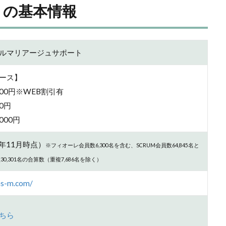
）の基本情報
ルマリアージュサポート
ース】
000円※WEB割引有
0円
000円
3年11月時点）
※フィオーレ会員数6,300名を含む、SCRUM会員数64,845名と
員数30,301名の合算数（重複7,686名を除く）
ms-m.com/
ちら