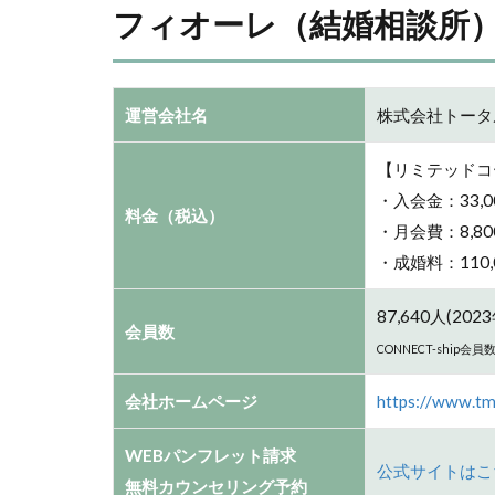
フィオーレ（結婚相談所
運営会社名
株式会社トータ
【リミテッドコ
・入会金：33,
料金（税込）
・月会費：8,80
・成婚料：110,
87,640
人(202
会員数
CONNECT-ship会
会社ホームページ
https://www.t
WEBパンフレット請求
公式サイトはこ
無料カウンセリング予約